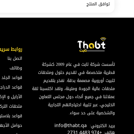
توافق المنتج
روابط سريع
اتصل بنا
تأسست شركة ثابت في عام 2009 كشركة
وظائف
قطرية متخصصة في تقديم حلول وملحقات
قواعد الجلد
تثبيت أوروبية مصممة بدقة. نفخر بتقديم
قواعد الدراج
ملحقات عالية الجودة ومتينة، ولقد اكتسبنا ثقة
عملائنا في جميع أنحاء دول مجلس التعاون
الأرايل و ال
الخليجي، عبر تلبية احتياجاتهم التجارية
ملحقات الترك
والشخصية على حد سواء.
قواعد بلاستي
حوامل الأجه
بريد الكتروني:
info@thabt.qa
هاتف:
+974 4483 2731