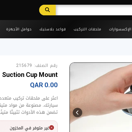
 الإكسسوارات
ملحقات التركيب
قواعد بلاستيك
حوامل الأجهزة
رقم الصنف:
215679
Suction Cup Mount
0.00 QAR
اعثر على ملحقات تركيب متعدد
سيارتك. مصنوعة من مواد متينة 
تضمن هذه الأدوات تثبيتًا متينً
غير متوفر في المخزون