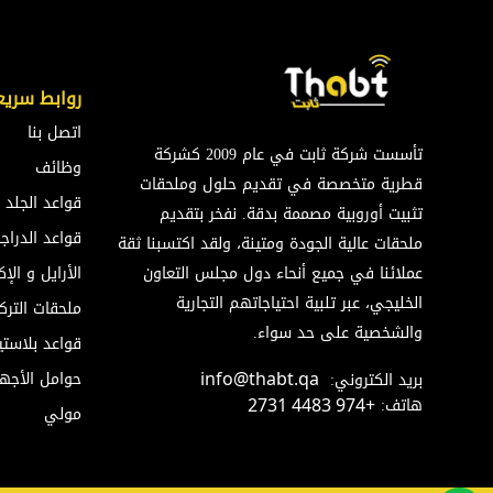
روابط سريع
اتصل بنا
تأسست شركة ثابت في عام 2009 كشركة
وظائف
قطرية متخصصة في تقديم حلول وملحقات
قواعد الجلد
تثبيت أوروبية مصممة بدقة. نفخر بتقديم
قواعد الدراج
ملحقات عالية الجودة ومتينة، ولقد اكتسبنا ثقة
عملائنا في جميع أنحاء دول مجلس التعاون
الأرايل و ال
الخليجي، عبر تلبية احتياجاتهم التجارية
ملحقات الترك
والشخصية على حد سواء.
قواعد بلاستي
حوامل الأجه
بريد الكتروني:
info@thabt.qa
هاتف:
+974 4483 2731
مولي