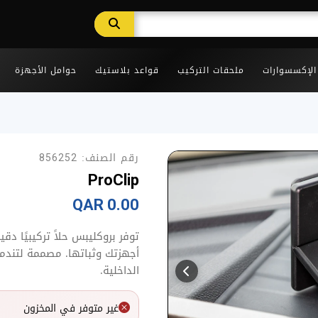
 الإكسسوارات
ملحقات التركيب
قواعد بلاستيك
حوامل الأجهزة
رقم الصنف:
856252
ProClip
0.00 QAR
توفر بروكليبس حلاً تركيبيًا د
أجهزتك وثباتها. مصممة لتندمج
الداخلية.
غير متوفر في المخزون