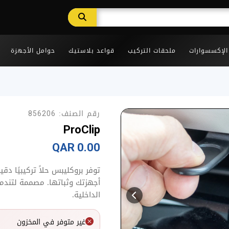
 الإكسسوارات
ملحقات التركيب
قواعد بلاستيك
حوامل الأجهزة
رقم الصنف:
856206
ProClip
0.00 QAR
توفر بروكليبس حلاً تركيبيًا د
أجهزتك وثباتها. مصممة لتندمج
الداخلية.
غير متوفر في المخزون