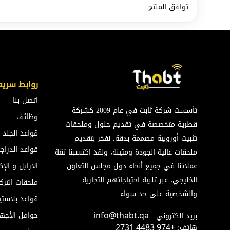
توافق المنتج
روابط سريع
اتصل بنا
تأسست شركة ثابت في عام 2009 كشركة
وظائف
قطرية متخصصة في تقديم حلول وملحقات
قواعد الجلد
تثبيت أوروبية مصممة بدقة. نفخر بتقديم
قواعد الدراج
ملحقات عالية الجودة ومتينة، ولقد اكتسبنا ثقة
عملائنا في جميع أنحاء دول مجلس التعاون
الأرايل و ال
الخليجي، عبر تلبية احتياجاتهم التجارية
ملحقات الترك
والشخصية على حد سواء.
قواعد بلاستي
حوامل الأجه
بريد الكتروني:
info@thabt.qa
هاتف:
+974 4483 2731