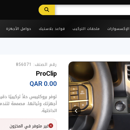
 الإكسسوارات
ملحقات التركيب
قواعد بلاستيك
حوامل الأجهزة
رقم الصنف:
856071
ProClip
0.00 QAR
توفر بروكليبس حلاً تركيبيًا د
أجهزتك وثباتها. مصممة لتندمج
الداخلية.
غير متوفر في المخزون