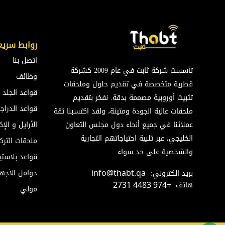
روابط سريع
اتصل بنا
تأسست شركة ثابت في عام 2009 كشركة
وظائف
قطرية متخصصة في تقديم حلول وملحقات
قواعد الجلد
تثبيت أوروبية مصممة بدقة. نفخر بتقديم
قواعد الدراج
ملحقات عالية الجودة ومتينة، ولقد اكتسبنا ثقة
عملائنا في جميع أنحاء دول مجلس التعاون
الأرايل و ال
الخليجي، عبر تلبية احتياجاتهم التجارية
ملحقات الترك
والشخصية على حد سواء.
قواعد بلاستي
حوامل الأجه
بريد الكتروني:
info@thabt.qa
هاتف:
+974 4483 2731
مولي