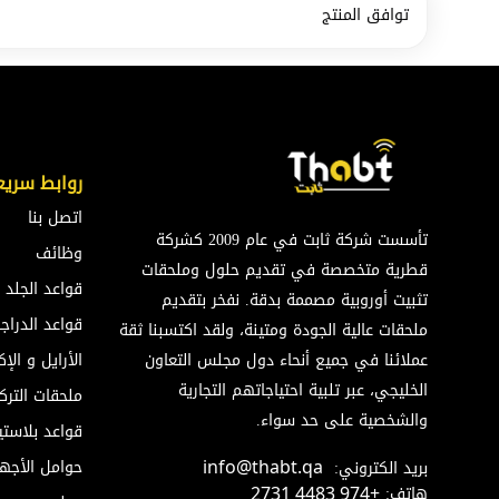
توافق المنتج
روابط سريع
اتصل بنا
تأسست شركة ثابت في عام 2009 كشركة
وظائف
قطرية متخصصة في تقديم حلول وملحقات
قواعد الجلد
تثبيت أوروبية مصممة بدقة. نفخر بتقديم
قواعد الدراج
ملحقات عالية الجودة ومتينة، ولقد اكتسبنا ثقة
عملائنا في جميع أنحاء دول مجلس التعاون
الأرايل و ال
الخليجي، عبر تلبية احتياجاتهم التجارية
ملحقات الترك
والشخصية على حد سواء.
قواعد بلاستي
حوامل الأجه
بريد الكتروني:
info@thabt.qa
هاتف:
+974 4483 2731