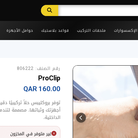
 الإكسسوارات
ملحقات التركيب
قواعد بلاستيك
حوامل الأجهزة
رقم الصنف:
806222
ProClip
160.00 QAR
توفر بروكليبس حلاً تركيبيًا د
أجهزتك وثباتها. مصممة لتندمج
الداخلية.
غير متوفر في المخزون