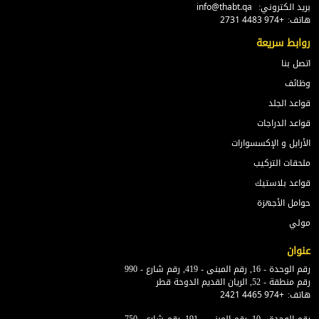
بريد الكتروني:
info@thabt.qa
هاتف:
+974 4483 2731
روابط سريعة
اتصل بنا
وظائف
قواعد الجلد
قواعد الدراجات
الأرايل و الإكسسوارات
ملحقات التركيب
قواعد بلاستيك
حوامل الأجهزة
مولي
عنوان
رقم الوحدة - 16, رقم المبنى - 419, رقم شارع - 990
رقم منطقة - 52, الريان القديم الدوحة قطر
هاتف:
+974 4465 2421