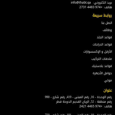
بريد الكتروني:
info@thabt.qa
هاتف:
+974 4483 2731
روابط سريعة
اتصل بنا
وظائف
قواعد الجلد
قواعد الدراجات
الأرايل و الإكسسوارات
ملحقات التركيب
قواعد بلاستيك
حوامل الأجهزة
مولي
عنوان
رقم الوحدة - 16, رقم المبنى - 419, رقم شارع - 990
رقم منطقة - 52, الريان القديم الدوحة قطر
هاتف:
+974 4465 2421