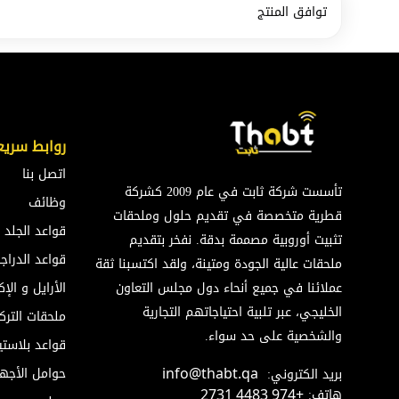
توافق المنتج
روابط سريع
اتصل بنا
تأسست شركة ثابت في عام 2009 كشركة
وظائف
قطرية متخصصة في تقديم حلول وملحقات
قواعد الجلد
تثبيت أوروبية مصممة بدقة. نفخر بتقديم
قواعد الدراج
ملحقات عالية الجودة ومتينة، ولقد اكتسبنا ثقة
عملائنا في جميع أنحاء دول مجلس التعاون
الأرايل و ال
الخليجي، عبر تلبية احتياجاتهم التجارية
ملحقات الترك
والشخصية على حد سواء.
قواعد بلاستي
حوامل الأجه
بريد الكتروني:
info@thabt.qa
هاتف:
+974 4483 2731