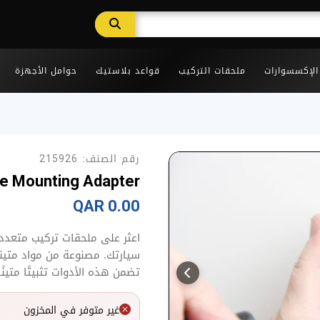
 الإكسسوارات
ملحقات التركيب
قواعد بلاستيك
حوامل الأجهزة
رقم الصنف:
215926
e Mounting Adapter
0.00 QAR
اعثر على ملحقات تركيب متعدد
سيارتك. مصنوعة من مواد متينة 
تضمن هذه الأدوات تثبيتًا متينً
غير متوفر في المخزون